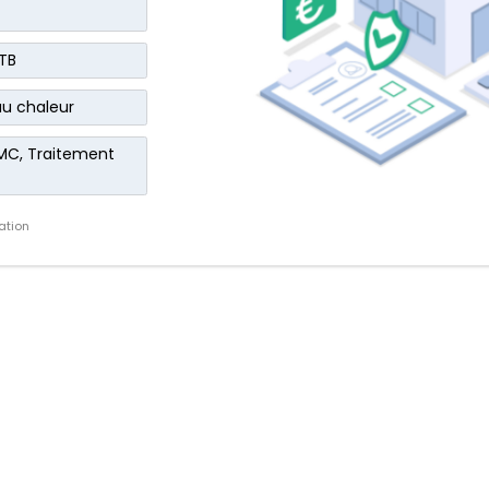
TB
au chaleur
VMC, Traitement
ation