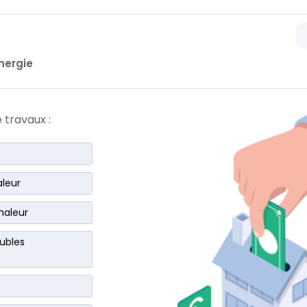
nergie
 travaux :
aleur
haleur
eubles